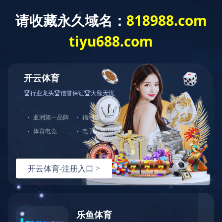
网站首页
关于我们
公司介绍
资质荣誉
企业视频
人力资源
产品中心
江南平台生产线
八工位数控江南平台生产线
江南平台四枪自动焊