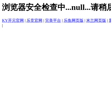
浏览器安全检查中...null...请稍
KY开元官网
|
乐竞官网
|
完美平台
|
乐鱼网页版
|
米兰网页版
|
|